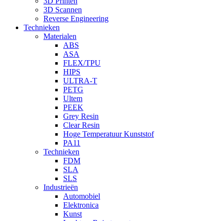
3D Printen
3D Scannen
Reverse Engineering
Technieken
Materialen
ABS
ASA
FLEX/TPU
HIPS
ULTRA-T
PETG
Ultem
PEEK
Grey Resin
Clear Resin
Hoge Temperatuur Kunststof
PA11
Technieken
FDM
SLA
SLS
Industrieën
Automobiel
Elektronica
Kunst