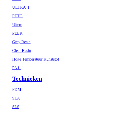
ULTRA-T
PETG
Ultem
PEEK
Grey Resin
Clear Resin
Hoge Temperatuur Kunststof
PA11
Technieken
FDM
SLA
SLS