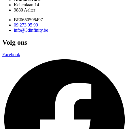
Keltenlaan 14
9880 Aalter
BE0650598497
09 273 95 99
info@3dinfinity.be
Volg ons
Facebook